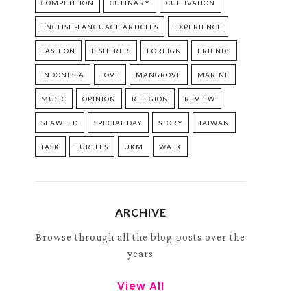
COMPETITION
CULINARY
CULTIVATION
ENGLISH-LANGUAGE ARTICLES
EXPERIENCE
FASHION
FISHERIES
FOREIGN
FRIENDS
INDONESIA
LOVE
MANGROVE
MARINE
MUSIC
OPINION
RELIGION
REVIEW
SEAWEED
SPECIAL DAY
STORY
TAIWAN
TASK
TURTLES
UKM
WALK
ARCHIVE
Browse through all the blog posts over the
years
View All