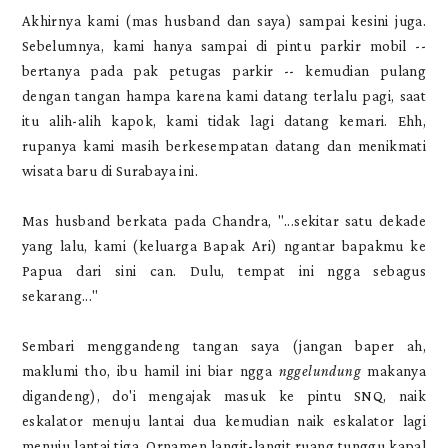
Akhirnya kami (mas husband dan saya) sampai kesini juga.
Sebelumnya, kami hanya sampai di pintu parkir mobil --
bertanya pada pak petugas parkir -- kemudian pulang
dengan tangan hampa karena kami datang terlalu pagi, saat
itu alih-alih kapok, kami tidak lagi datang kemari. Ehh,
rupanya kami masih berkesempatan datang dan menikmati
wisata baru di Surabaya ini.
Mas husband berkata pada Chandra, "...sekitar satu dekade
yang lalu, kami (keluarga Bapak Ari) ngantar bapakmu ke
Papua dari sini can. Dulu, tempat ini ngga sebagus
sekarang..."
Sembari menggandeng tangan saya (jangan baper ah,
maklumi tho, ibu hamil ini biar ngga
nggelundung
makanya
digandeng), do'i mengajak masuk ke pintu SNQ, naik
eskalator menuju lantai dua kemudian naik eskalator lagi
menuju lantai tiga. Ornamen langit-langit ruang tunggu kapal