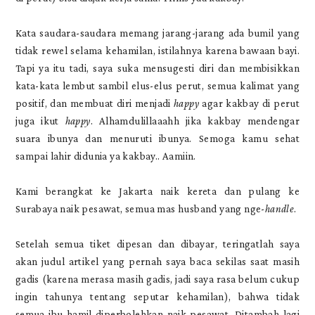
Kata saudara-saudara memang jarang-jarang ada bumil yang
tidak rewel selama kehamilan, istilahnya karena bawaan bayi.
Tapi ya itu tadi, saya suka mensugesti diri dan membisikkan
kata-kata lembut sambil elus-elus perut, semua kalimat yang
positif, dan membuat diri menjadi
happy
agar kakbay di perut
juga ikut
happy
. Alhamdulillaaahh jika kakbay mendengar
suara ibunya dan menuruti ibunya. Semoga kamu sehat
sampai lahir didunia ya kakbay.. Aamiin.
Kami berangkat ke Jakarta naik kereta dan pulang ke
Surabaya naik pesawat, semua mas husband yang nge-
handle
.
Setelah semua tiket dipesan dan dibayar, teringatlah saya
akan judul artikel yang pernah saya baca sekilas saat masih
gadis (karena merasa masih gadis, jadi saya rasa belum cukup
ingin tahunya tentang seputar kehamilan), bahwa tidak
semua ibu hamil diperbolehkan naik pesawat. Ditambah lagi