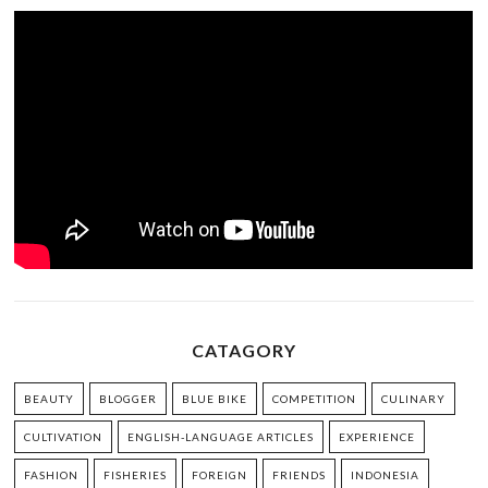
CATAGORY
BEAUTY
BLOGGER
BLUE BIKE
COMPETITION
CULINARY
CULTIVATION
ENGLISH-LANGUAGE ARTICLES
EXPERIENCE
FASHION
FISHERIES
FOREIGN
FRIENDS
INDONESIA