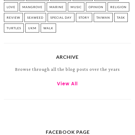
LOVE
MANGROVE
MARINE
MUSIC
OPINION
RELIGION
REVIEW
SEAWEED
SPECIAL DAY
STORY
TAIWAN
TASK
TURTLES
UKM
WALK
ARCHIVE
Browse through all the blog posts over the years
View All
FACEBOOK PAGE