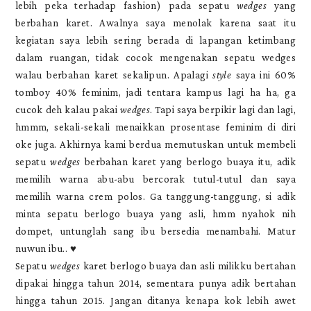
lebih peka terhadap fashion) pada sepatu
wedges
yang
berbahan karet. Awalnya saya menolak karena saat itu
kegiatan saya lebih sering berada di lapangan ketimbang
dalam ruangan, tidak cocok mengenakan sepatu wedges
walau berbahan karet sekalipun. Apalagi
style
saya ini 60%
tomboy 40% feminim, jadi tentara kampus lagi ha ha, ga
cucok deh kalau pakai
wedges
. Tapi saya berpikir lagi dan lagi,
hmmm, sekali-sekali menaikkan prosentase feminim di diri
oke juga. Akhirnya kami berdua memutuskan untuk membeli
sepatu
wedges
berbahan karet yang berlogo buaya itu, adik
memilih warna abu-abu bercorak tutul-tutul dan saya
memilih warna crem polos. Ga tanggung-tanggung, si adik
minta sepatu berlogo buaya yang asli, hmm nyahok nih
dompet, untunglah sang ibu bersedia menambahi. Matur
nuwun ibu..
♥
Sepatu
wedges
karet berlogo buaya dan asli milikku bertahan
dipakai hingga tahun 2014, sementara punya adik bertahan
hingga tahun 2015. Jangan ditanya kenapa kok lebih awet